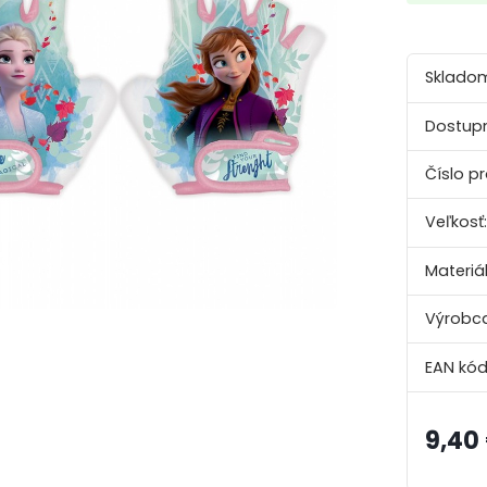
Sklado
Dostupn
Číslo p
Veľkosť:
Materiál
Výrobca
EAN kód
9,40