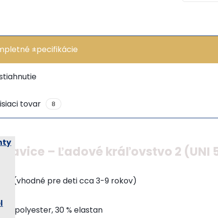
pletné ±pecifikácie
stiahnutie
isiaci tovar
8
hty
ukavice – Ľadové kráľovstvo 2 (UNI 
I 5 (vhodné pre deti cca 3-9 rokov)
l
0 % polyester, 30 % elastan