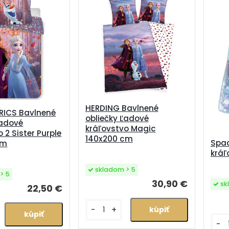
HERDING Bavlnené
RICS Bavlnené
obliečky Ľadové
Ľadové
kráľovstvo Magic
 2 Sister Purple
140x200 cm
Spac
cm
kráľ
skladom > 5
> 5
30,90 €
sk
22,50 €
-
+
-