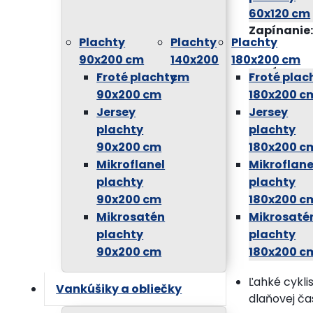
60x120 cm
Zapínanie:
Plachty
Plachty
Plachty
90x200 cm
140x200
180x200 cm
Motív:
post
Froté plachty
cm
Froté plac
90x200 cm
180x200 c
Jersey
Jersey
Výrobca:
S
plachty
plachty
90x200 cm
180x200 c
EAN kód:
5
Mikroflanel
Mikroflane
plachty
plachty
Číslo prod
90x200 cm
180x200 c
Mikrosatén
Mikrosaté
plachty
plachty
Popis:
90x200 cm
180x200 c
Ľahké cykli
Vankúšiky a obliečky
dlaňovej čas