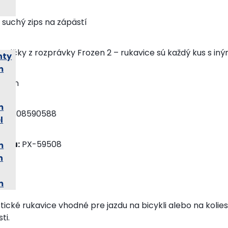
suchý zips na zápästí
avičky z rozprávky Frozen 2 – rukavice sú každý kus s i
hty
m
even
m
902308590588
l
uktu:
PX-59508
m
n
m
stické rukavice vhodné pre jazdu na bicykli alebo na koli
ti.