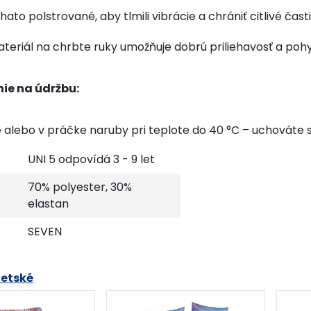
ato polstrované, aby tlmili vibrácie a chrániť citlivé časti 
ateriál na chrbte ruky umožňuje dobrú priliehavosť a po
ie na údržbu:
 alebo v práčke naruby pri teplote do 40 °C – uchováte si 
UNI 5 odpovídá 3 - 9 let
70% polyester, 30%
elastan
SEVEN
etské
pončá