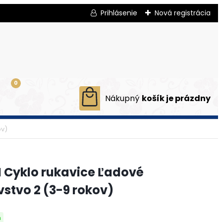
Prihlásenie
Nová registrácia
0
ov)
 Cyklo rukavice Ľadové
vstvo 2 (3-9 rokov)
m