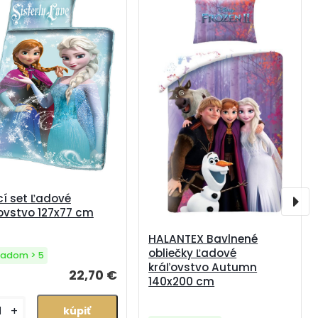
í set Ľadové
ovstvo 127x77 cm
HALANTEX Bavlnené
obliečky Ľadové
ladom > 5
kráľovstvo Autumn
22,70 €
140x200 cm
+