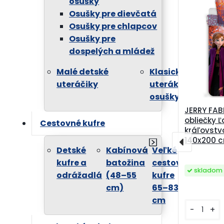
osušky
Osušky pre dievčatá
Osušky pre chlapcov
Osušky pre
dospelých a mládež
Malé detské
Klasické
uteráčiky
uteráky a
osušky
JERRY FAB
obliečky 
Cestovné kufre
kráľovstvo
140x200 
Detské
Kabínová
Veľké
kufre a
batožina
cestovné
skladom 
odrážadlá
(48–55
kufre
cm)
65–83
cm
-
+