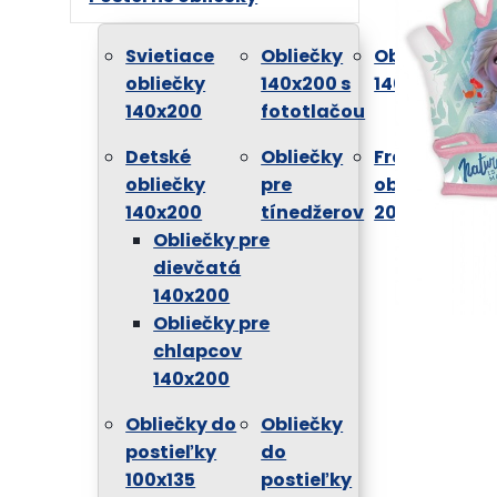
Svietiace
Obliečky
Obliečky
obliečky
140x200 s
140x200
140x200
fototlačou
Detské
Obliečky
Francúzske
obliečky
pre
obliečky
140x200
tínedžerov
200x220
Obliečky pre
dievčatá
140x200
Obliečky pre
chlapcov
140x200
Obliečky do
Obliečky
postieľky
do
100x135
postieľky