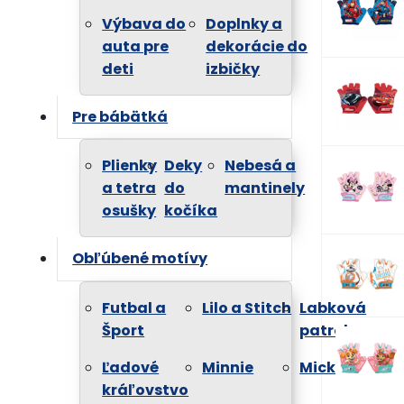
Výbava do
Doplnky a
auta pre
dekorácie do
deti
izbičky
Pre bábätká
Plienky
Deky
Nebesá a
a tetra
do
mantinely
osušky
kočíka
Obľúbené motívy
Futbal a
Lilo a Stitch
Labková
Šport
patrola
Ľadové
Minnie
Mickey
kráľovstvo