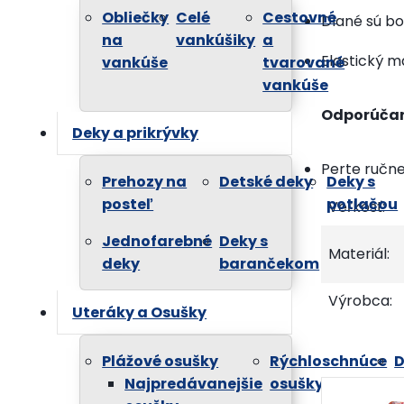
Obliečky
Celé
Cestovné
Dlané sú boh
na
vankúšiky
a
Elastický m
vankúše
tvarované
vankúše
Odporúčan
Deky a prikrývky
Perte ručne
Prehozy na
Detské deky
Deky s
posteľ
potlačou
Veľkosť:
Jednofarebné
Deky s
Materiál:
deky
barančekom
Výrobca:
Uteráky a Osušky
Plážové osušky
Rýchloschnúce
D
Najpredávanejšie
osušky MICRO