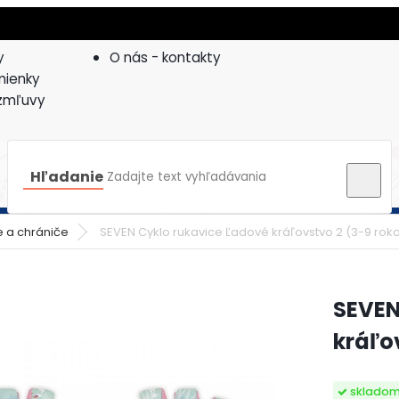
y
O nás - kontakty
ienky
zmľuvy
Hľadanie
e a chrániče
SEVEN Cyklo rukavice Ľadové kráľovstvo 2 (3-9 rok
SEVEN
kráľo
sklado