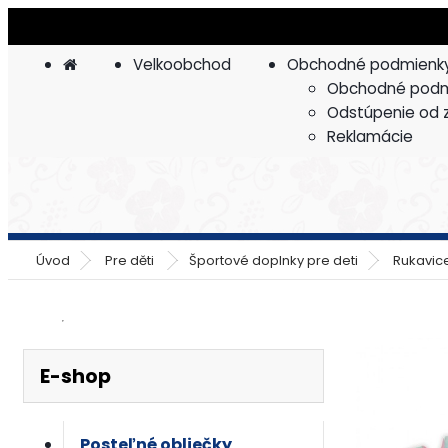
Velkoobchod
Obchodné podmienk
Obchodné podm
Odstúpenie od 
Reklamácie
Úvod
Pre děti
Športové doplnky pre deti
Rukavic
E-shop
Posteľné obliečky