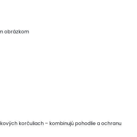
ným obrázkom
eskových korčuliach – kombinujú pohodlie a ochranu