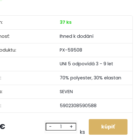
m:
37 ks
osť:
Ihned k dodání
roduktu:
PX-59508
UNI 5 odpovídá 3 - 9 let
:
70% polyester, 30% elastan
:
SEVEN
:
5902308590588
 €
-
+
ks