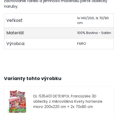
zachovanie farieb a jemnosti materiálu perte obliečky
naruby.
1x 140/200, 1x 70/90
Veľkosť:
cm
Materiál:
100% Bavlna - Satén
Výrobca:
FARO
Varianty tohto výrobku
DL-535401
DETEXPOL Francúzske 3D
obliečky z mikrovlákna Kvety hortenzie
micro 200x220 cm + 2x 70x80 cm
skladom