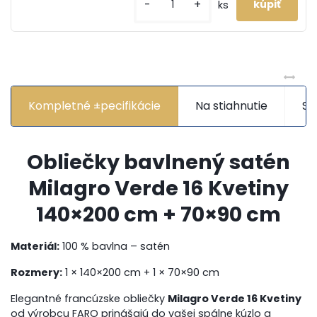
-
+
ks
Kompletné ±pecifikácie
Na stiahnutie
Sú
Obliečky bavlnený satén
Milagro Verde 16 Kvetiny
140×200 cm + 70×90 cm
Materiál:
100 % bavlna – satén
Rozmery:
1 × 140×200 cm + 1 × 70×90 cm
Elegantné francúzske obliečky
Milagro Verde 16 Kvetiny
od výrobcu FARO prinášajú do vašej spálne kúzlo a