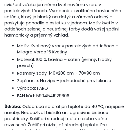
sviežosť vďaka jemnému kvetinovému vzoru v
pastelových tónoch. Vyrobené z kvalitného bavlneného
saténu, ktorý je hladký na dotyk a zároveň odolný –
poskytuje pohodlie a estetiku v jednom. Motív kvetín v
odtieňoch zelenej a neutrálnej farby dodá vašej spálni
harmonický a príjemný vzhľad.
Motív: Kvetinový vzor v pastelových odtieňoch –
Milagro Verde 16 Kvetiny
Materiál: 100 % bavlna – satén (jemný, hladký
povrch)
Rozmery sady: 140×200 cm + 70×90 cm
Zapínanie: Na zips – jednoduché prezliekanie
Výrobca: FARO
EAN kód: 5904541929606
Údržba:
Odporúča sa prať pri teplote do 40 °C, najlepšie
naruby. Nepoužívať bielidlá ani agresívne čistiace
prostriedky. Sušiť pri strednej teplote alebo voľne
rozvesené. Žehliť pri nízkej až strednej teplote. Pre