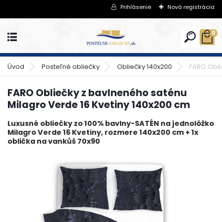
Prihlásenie
Nová registrácia
0
Úvod
Posteľné obliečky
Obliečky 140x200
FARO Obli
FARO Obliečky z bavlneného saténu
Milagro Verde 16 Kvetiny 140x200 cm
Luxusné obliečky zo 100% bavlny-SATÉN na jednolôžko
Milagro Verde 16 Kvetiny, rozmere 140x200 cm + 1x
oblička na vankůš 70x90