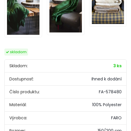
skladom
Skladom:
3 ks
Dostupnosť:
Ihned k dodání
Číslo produktu:
FA-578480
Materiál:
100% Polyester
Výrobca:
FARO
Rozmer:
150/200 cm