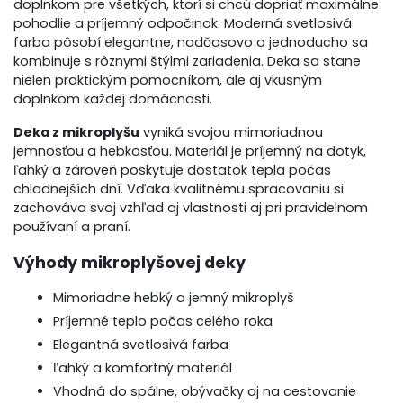
doplnkom pre všetkých, ktorí si chcú dopriať maximálne
pohodlie a príjemný odpočinok. Moderná svetlosivá
farba pôsobí elegantne, nadčasovo a jednoducho sa
kombinuje s rôznymi štýlmi zariadenia. Deka sa stane
nielen praktickým pomocníkom, ale aj vkusným
doplnkom každej domácnosti.
Deka z mikroplyšu
vyniká svojou mimoriadnou
jemnosťou a hebkosťou. Materiál je príjemný na dotyk,
ľahký a zároveň poskytuje dostatok tepla počas
chladnejších dní. Vďaka kvalitnému spracovaniu si
zachováva svoj vzhľad aj vlastnosti aj pri pravidelnom
používaní a praní.
Výhody mikroplyšovej deky
Mimoriadne hebký a jemný mikroplyš
Príjemné teplo počas celého roka
Elegantná svetlosivá farba
Ľahký a komfortný materiál
Vhodná do spálne, obývačky aj na cestovanie